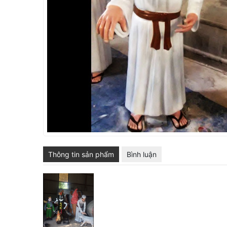
SẢN PHẨM KHÁC
ĐIÊU KHẮC CỔ ĐIỂN
MÔ HÌNH MÚT XỐP
Thông tin sản phẩm
Bình luận