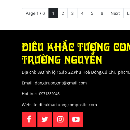
Page 1 / 6
1
2
3
4
5
6
Next
L
ĐIÊU KHẮC TƯỢNG CO
TRƯỜNG NGUYỄN
Địa chỉ: 89,tỉnh lộ 15,ấp 22,Phú Hoà Đông,Củ Chi,Tphcm
Email: dangtruongmt@gmail.com
Hotline:
:
0971332045
Website:dieukhactuongcomposite.com