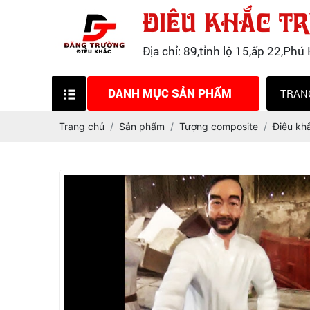
ĐIÊU KHẮC T
Địa chỉ: 89,tỉnh lộ 15,ấp 22,P
DANH MỤC SẢN PHẨM
TRAN
TƯỢNG COMPOSITE
Trang chủ
Sản phẩm
Tượng composite
Điêu kh
MÔ HÌNH COMPOSITE
ĐIÊU KHẮC TƯỢNG PHẬT
ĐIÊU KHẮC TƯỢNG CÔNG GIÁO
TẠO MẪU ĐẤT SÉT,ĐẤT SÁP,TẠO
MẪU 3D