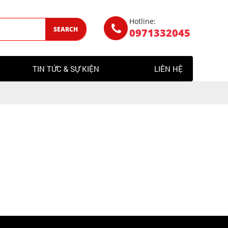
Hotline:
SEARCH
0971332045
TIN TỨC & SỰ KIỆN
LIÊN HỆ