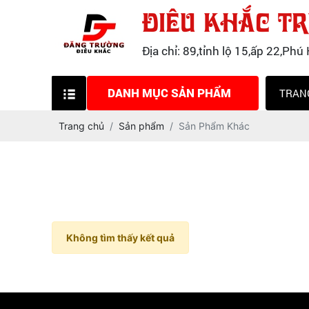
ĐIÊU KHẮC T
Địa chỉ: 89,tỉnh lộ 15,ấp 22,P
DANH MỤC SẢN PHẨM
TRAN
TƯỢNG COMPOSITE
Trang chủ
Sản phẩm
Sản Phẩm Khác
MÔ HÌNH COMPOSITE
ĐIÊU KHẮC TƯỢNG PHẬT
ĐIÊU KHẮC TƯỢNG CÔNG GIÁO
Không tìm thấy kết quả
TẠO MẪU ĐẤT SÉT,ĐẤT SÁP,TẠO
MẪU 3D