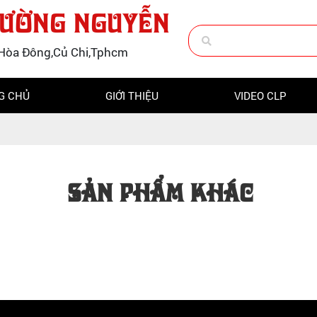
RƯỜNG NGUYỄN
hú Hòa Đông,Củ Chi,Tphcm
G CHỦ
GIỚI THIỆU
VIDEO CLP
SẢN PHẨM KHÁC