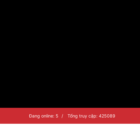
Đang online: 5
/
Tổng truy cập: 425089