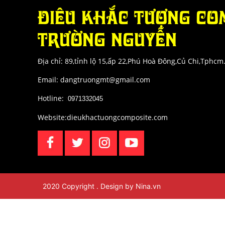
SẢN PHẨM KHÁC
ĐIÊU KHẮC TƯỢNG CO
ĐIÊU KHẮC CỔ ĐIỂN
TRƯỜNG NGUYỄN
MÔ HÌNH MÚT XỐP
Địa chỉ: 89,tỉnh lộ 15,ấp 22,Phú Hoà Đông,Củ Chi,Tphcm
Email: dangtruongmt@gmail.com
Hotline:
:
0971332045
Website:dieukhactuongcomposite.com
2020 Copyright . Design by Nina.vn