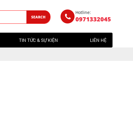
Hotline:
SEARCH
0971332045
TIN TỨC & SỰ KIỆN
LIÊN HỆ