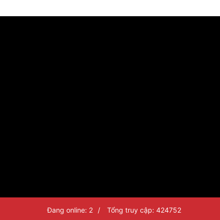
Đang online: 2
/
Tổng truy cập: 424752