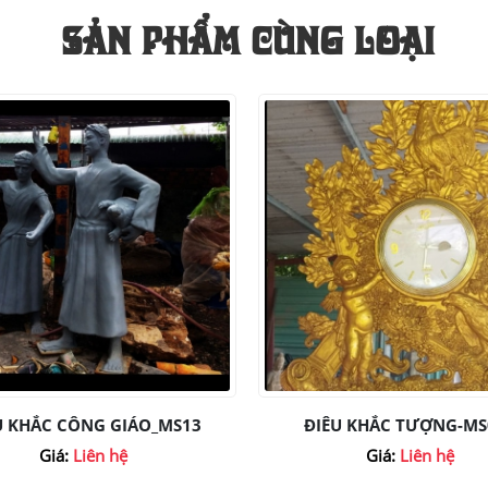
SẢN PHẨM CÙNG LOẠI
U KHẮC CÔNG GIÁO_MS13
ĐIÊU KHẮC TƯỢNG-MS
Giá:
Liên hệ
Giá:
Liên hệ