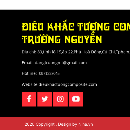
ĐIÊU KHẮC TƯỢNG CO
TRƯỜNG NGUYỄN
Địa chỉ: 89,tỉnh lộ 15,ấp 22,Phú Hoà Đông,Củ Chi,Tphcm
Email: dangtruongmt@gmail.com
Hotline:
:
0971332045
Website:dieukhactuongcomposite.com
2020 Copyright . Design by Nina.vn