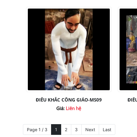
ĐIÊU KHẮC CÔNG GIÁO-MS09
ĐIÊ
Giá:
Liên hệ
Page 1 / 3
1
2
3
Next
Last