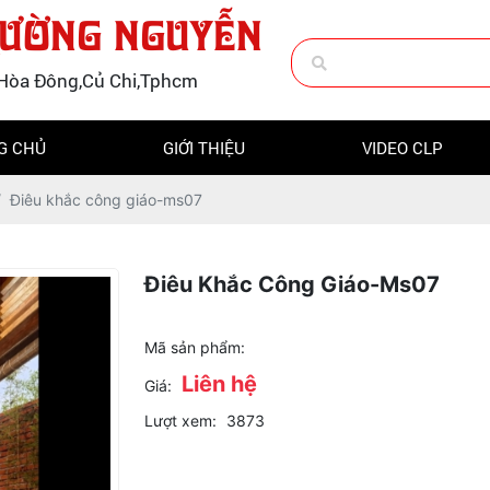
RƯỜNG NGUYỄN
hú Hòa Đông,Củ Chi,Tphcm
G CHỦ
GIỚI THIỆU
VIDEO CLP
Điêu khắc công giáo-ms07
Điêu Khắc Công Giáo-Ms07
Mã sản phẩm:
Liên hệ
Giá:
Lượt xem:
3873