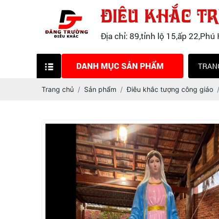
ĐIÊU KHẮC T
Địa chỉ: 89,tỉnh lộ 15,ấp 22,P
DANH MỤC SẢN PHẨM
TRAN
TƯỢNG COMPOSITE
Trang chủ
Sản phẩm
Điêu khắc tượng công giáo
MÔ HÌNH COMPOSITE
ĐIÊU KHẮC TƯỢNG PHẬT
ĐIÊU KHẮC TƯỢNG CÔNG GIÁO
TẠO MẪU ĐẤT SÉT,ĐẤT SÁP,TẠO
MẪU 3D