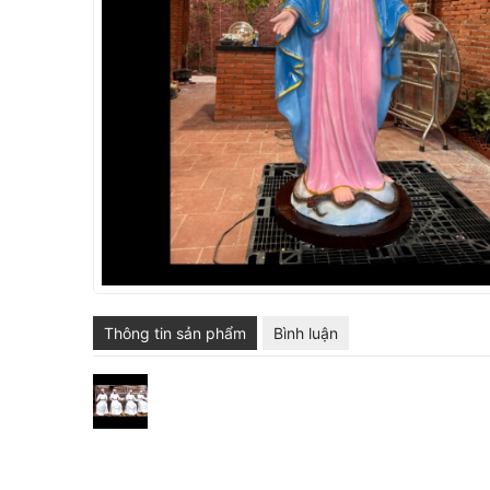
SẢN PHẨM KHÁC
ĐIÊU KHẮC CỔ ĐIỂN
MÔ HÌNH MÚT XỐP
Thông tin sản phẩm
Bình luận